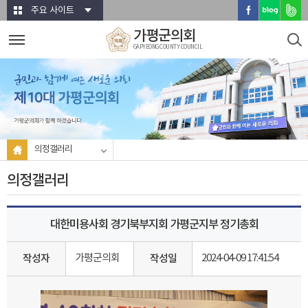
본문바로가기
주요 사이트
가평군의회
GAPYEONG COUNTY COUNCIL
의정갤러리
의정갤러리
대한미용사회 경기북부지회 가평군지부 정기총회
가평군의회
2024-04-09 17:41:54
작성자
작성일