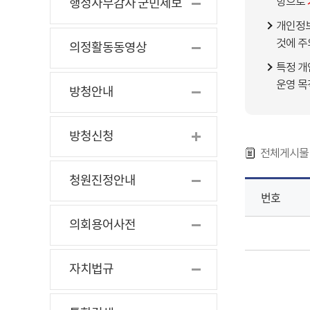
항으로
행정사무감사 군민제보
개인정보
것에 주
의정활동동영상
특정 개
운영 목
방청안내
방청신청
전체게시물 
청원진정안내
번호
의회용어사전
자치법규