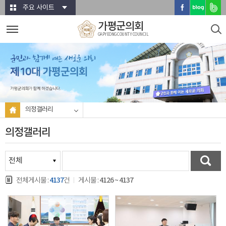
본문바로가기
주요 사이트
가평군의회
GAPYEONG COUNTY COUNCIL
의정갤러리
의정갤러리
4137
4126 ~ 4137
전체게시물 :
건
게시물 :