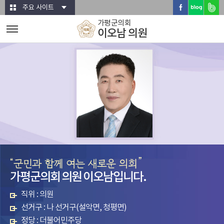
본문바로가기
주요 사이트
가평군의회
이오남 의원
가평군의회 의원 이오남입니다.
직위 : 의원
선거구 : 나 선거구(설악면, 청평면)
정당 : 더불어민주당