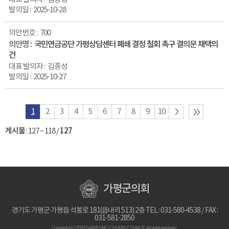
2025-10-28
700
국민연금공단 가평상담센터 폐쇄 결정 철회 촉구 결의문 채택의
건
김종성
2025-10-27
1
2
3
4
5
6
7
8
9
10
게시물
:
127 ~ 118
/
127
가평군의회
경기도 가평군 가평읍 석봉로 181(읍내리 513) 2층 TEL : 031-580-4538 / FAX :
031-581-2850
Copyright (c) 2020 GAPYEONG COUNTY COUNCIL.All right reserved.