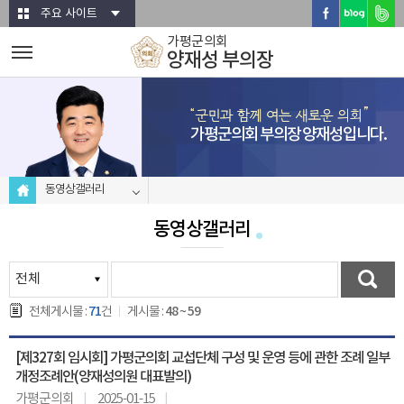
본문바로가기
주요 사이트
가평군의회
양재성 부의장
가평군의회 부의장 양재성입니다.
동영상갤러리
동영상갤러리
71
48 ~ 59
전체게시물 :
건
게시물 :
[제327회 임시회] 가평군의회 교섭단체 구성 및 운영 등에 관한 조례 일부
개정조례안(양재성의원 대표발의)
가평군의회
2025-01-15