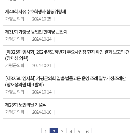
제44회 자유수호희생자 합동위령제
가평군의회
2024-10-25
제31회 가평군 농업인 한마당 큰잔치
가평군의회
2024-10-24
[제325회 임시회] 2024년도 하반기 주요사업장 현지 확인 결과 보고의 건
(양재성 의원)
가평군의회
2024-10-21
[제325회 임시회] 가평군의회 입법·법률고문 운영 조례 일부개정조례안
(양재성의원 대표발의)
가평군의회
2024-10-14
제28회 노인의날 기념식
가평군의회
2024-10-10
1
2
3
4
5
6