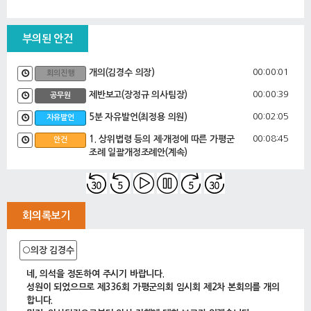
부의된 안건
00:00:01
개의(김경수 의장)
회의진행
00:00:39
제반보고(장정규 의사팀장)
공무원
00:02:05
5분 자유발언(최정용 의원)
자유발언
00:08:45
1. 상위법령 등의 제·개정에 따른 가평군
안건
조례 일괄개정조례안(계속)
2. 가평군 위원회 실비변상 조례 전부개
정조례안(계속)
3. 가평군 군세 감면 조례 일부개정조례
안(계속)
회의록보기
4. 가평군 전통시장 공영주차장 관리 운
영 조례 일부개정조례안(계속)
5. 가평군 이스포츠(전자스포츠) 진흥 및
○의장 김경수
지원 조례안(계속)
6. 가평군 소하천점용료 등 부과·징수 조
네, 의석을 정돈하여 주시기 바랍니다.
례 일부개정조례안(계속)
성원이 되었으므로 제336회 가평군의회 임시회 제2차 본회의를 개의
7. 가평군 수도급수 조례 일부개정조례안
합니다.
(계속)