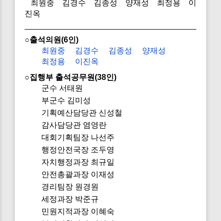
최원중 김경수 김종성 양재성 최정용 이
진옥
○출석의원(6인)
최원중
김경수
김종성
양재성
최정용
이진옥
○집행부 출석공무원(38인)
군수 서태원
부군수 김미성
기획예산담당관 신성철
감사담당관 염영란
대회기획팀장 나선주
행정안전국장 조두영
자치행정과장 최규일
안전총괄과장 이재성
경리팀장 원경원
세정과장 박준규
민원지적과장 이혜숙