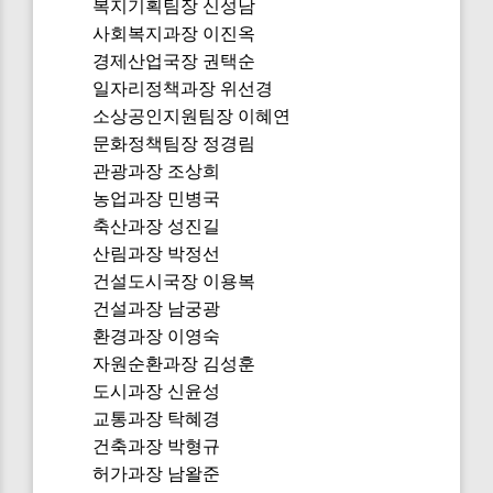
복지기획팀장 신성남
사회복지과장 이진옥
경제산업국장 권택순
일자리정책과장 위선경
소상공인지원팀장 이혜연
문화정책팀장 정경림
관광과장 조상희
농업과장 민병국
축산과장 성진길
산림과장 박정선
건설도시국장 이용복
건설과장 남궁광
환경과장 이영숙
자원순환과장 김성훈
도시과장 신윤성
교통과장 탁혜경
건축과장 박형규
허가과장 남왈준