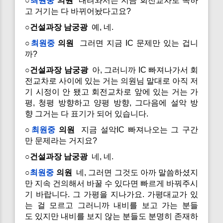
○
최원중
의원
내려와서는 지금 회전교차로 쪽하
고 거기는 다 바뀌어놨다고요?
○건설과장 남궁광
예, 네.
○
최원중
의원
그러면 지금 IC 문제만 있는 겁니
까?
○건설과장 남궁광
아, 그러니까 IC 빠져나가서 회
전교차로 사이에 있는 거는 의원님 말대로 아직 저
기 시정이 안 됐고 회전교차로 앞에 있는 거는 가
평, 청평 방향하고 양평 방향, 그다음에 설악 방
향 그거는 다 표기가 되어 있습니다.
○
최원중
의원
지금 설악IC 빠져나오는 그 구간
만 문제라는 거지요?
○건설과장 남궁광
네, 네.
○
최원중
의원
네, 그러면 그것도 아까 말씀하셨지
만 지속 건의해서 바꿀 수 있다면 빠르게 바꿔주시
기 바랍니다. 그 가평을 지나가요. 가평대교가 있
는 걸 모르고 그러니까 내비를 보고 가는 분들
도 있지만 내비를 보지 않는 분들도 분명히 존재하