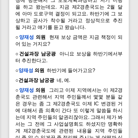
청에 방문해서 그 도로계획과장하고 저기 미팅
을 하고 왔는데요. 지금 제2경춘국도는 2월 달
에 아마 도로구역 결정이 되고요. 하반기에 그 보
상하고 공사가 착수될 거라고 정상적으로 추진
될 거라고 얘기를 듣고 왔습니다.
○
양재성
의원
현재 보상 금액은 지금 책정이 되
어 있는 거지요?
○건설과장 남궁광
아니요 보상을 하반기에서부
터 추진한다고.
○
양재성
의원
하반기에 들어가고요?
○건설과장 남궁광
네, 예.
○
양재성
의원
그리고 이제 지역에서는 이 제2경
춘국도 관련해서 지역 주민들께서 몇몇 분들 같
은 경우는 좀 그 제2경춘국도 이제 IC 변경된 거
에 대해서 좀 의혹이 간다 또 이렇게 말씀들 하시
는데 지역 주민들의 알권리잖아요. 그래서 제가 봐
서는 그 전에 그 사업설명회도 하셨지만 명확하
게 제2경춘국도에 관련된 내용을 지역 주민들
이 좀 알 수 있게끔 좀 정리해 주시는 게 어떨까 싶