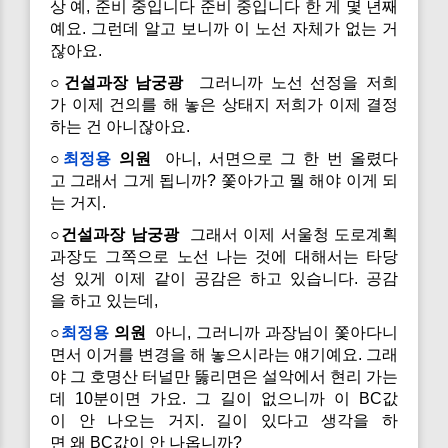
상 예, 준비 중입니다 준비 중입니다 한 게 몇 년째
예요. 그런데 알고 보니까 이 노선 자체가 없는 거
잖아요.
○건설과장 남궁광
그러니까 노선 선정을 저희
가 이제 건의를 해 놓은 상태지 저희가 이제 결정
하는 건 아니잖아요.
○
최정용
의원
아니, 서면으로 그 한 번 올렸다
고 그래서 그게 됩니까? 쫓아가고 뭘 해야 이게 되
는 거지.
○건설과장 남궁광
그래서 이제 서울청 도로계획
과장도 그쪽으로 노선 나는 것에 대해서는 타당
성 있게 이제 같이 공감은 하고 있습니다. 공감
을 하고 있는데,
○
최정용
의원
아니, 그러니까 과장님이 쫓아다니
면서 이거를 변경을 해 놓으시라는 얘기예요. 그래
야 그 호명산 터널만 뚫리면은 설악에서 현리 가는
데 10분이면 가요. 그 길이 없으니까 이 BC값
이 안 나오는 거지. 길이 있다고 생각을 하
면 왜 BC값이 안 나옵니까?