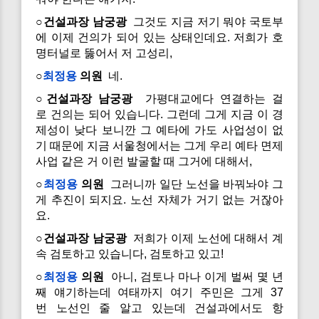
○건설과장 남궁광
그것도 지금 저기 뭐야 국토부
에 이제 건의가 되어 있는 상태인데요. 저희가 호
명터널로 뚫어서 저 고성리,
○
최정용
의원
네.
○건설과장 남궁광
가평대교에다 연결하는 걸
로 건의는 되어 있습니다. 그런데 그게 지금 이 경
제성이 낮다 보니깐 그 예타에 가도 사업성이 없
기 때문에 지금 서울청에서는 그게 우리 예타 면제
사업 같은 거 이런 발굴할 때 그거에 대해서,
○
최정용
의원
그러니까 일단 노선을 바꿔놔야 그
게 추진이 되지요. 노선 자체가 거기 없는 거잖아
요.
○건설과장 남궁광
저희가 이제 노선에 대해서 계
속 검토하고 있습니다, 검토하고 있고!
○
최정용
의원
아니, 검토나 마나 이게 벌써 몇 년
째 얘기하는데 여태까지 여기 주민은 그게 37
번 노선인 줄 알고 있는데 건설과에서도 항