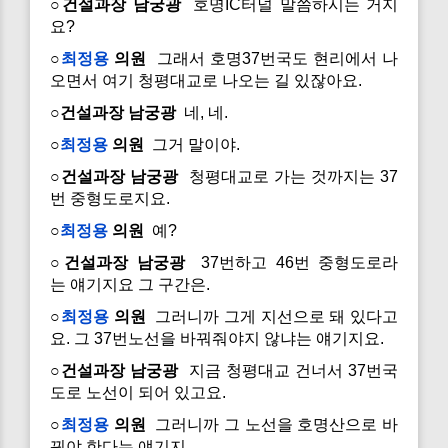
○건설과장 남궁광
호명IC터널 말씀하시는 거지
요?
○
최정용
의원
그래서 호명37번국도 현리에서 나
오면서 여기 청평대교로 나오는 길 있잖아요.
○건설과장 남궁광
네, 네.
○
최정용
의원
그거 말이야.
○건설과장 남궁광
청평대교로 가는 것까지는 37
번 중형도로지요.
○
최정용
의원
예?
○건설과장 남궁광
37번하고 46번 중형도로라
는 얘기지요 그 구간은.
○
최정용
의원
그러니까 그게 지선으로 돼 있다고
요. 그 37번노선을 바꿔줘야지 않냐는 얘기지요.
○건설과장 남궁광
지금 청평대교 건너서 37번국
도로 노선이 되어 있고요.
○
최정용
의원
그러니까 그 노선을 호명산으로 바
꿔야 한다는 얘기지.