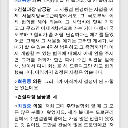
○
최원중
의원
과장님! 잘 안 들려요. 잘 안 들려요!
○건설과장 남궁광
그 시종점 변경하는 사업을 이
제 서울지방국토관리청에서도 그 국토부와 이
제 협의를 해야 되는데 그 사업비에 맞춰 가지
고 그 무조건 이제 4차선으로 가는 거에 대해서 국
토부하고 협의가 좀 어렵, 난감하다는 얘기를 들었
어요. 그래서 그 서울청 얘기는 그러면 걔네가, 너
네가 할 수 있는 4차선 범위하고 그 종점까지의 이
제 개량할 수 있는 범위에 대해서 이제 안을 주시
면 그거를 저희가 한번 다시 주민 의견을 받아
서, 받아서 다시 회신을 해 드린다고만 하고 협의
했습니다. 아직까지 결정된 사항은 없습니다.
○
최원중
의원
그러니까 아직까지 결정이 된 사항
은 없는데요.
○건설과장 남궁광
네.
○
최원중
의원
저희 그때 주민설명회 할 때 그 모
든 많은 분들이 왔었지요. 제가 볼 때는 도로관리
원에서 주민설명회 중에는 가장 많은 인원이 왔었
던 것 같아요. 그만큼 관심이 많은 도로인데요. 저