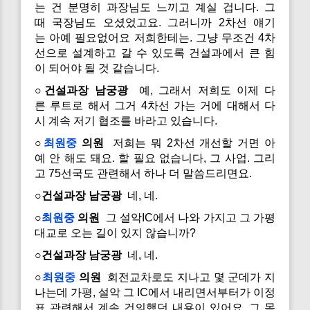
는 건 분명히 과장님도 느끼고 계실 겁니다. 그
때 국장님도 오셨었고요. 그러니까 2차선 얘기
는 아예 필요없어요 저희한테는. 그냥 무조건 4차
선으로 설계하고 갈 수 있도록 건설과에서 큰 힘
이 되어야 될 것 같습니다.
○건설과장 남궁광
예, 그래서 저희도 이제 다
른 루트로 해서 그거 4차선 가는 거에 대해서 다
시 계속 저기 협조를 바라고 있습니다.
○
최원중
의원
저희는 뭐 2차선 개선할 거면 아
예 안 해도 돼요. 할 필요 없습니다, 그 사업. 그리
고 75선국도 관련해서 하나 더 말씀드리면요.
○건설과장 남궁광
네, 네.
○
최원중
의원
그 설악IC에서 나와 가지고 그 가평
대교로 오는 길이 있지 않습니까?
○건설과장 남궁광
네, 네.
○
최원중
의원
회전교차로도 지나고 몇 군데가 지
나는데 가평, 설악 그 IC에서 내리면서부터가 이정
표 관련해서 계속 건의했던 내용이 있어요. 그 목