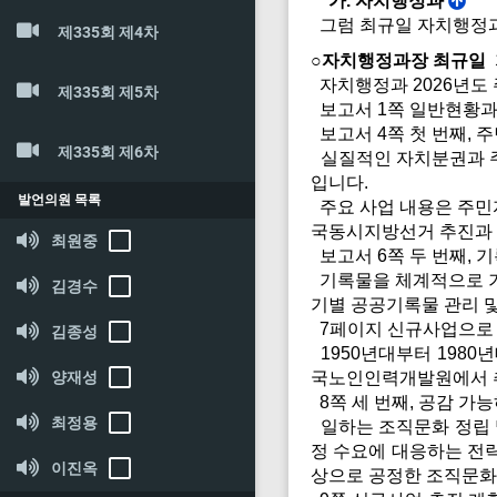
가. 자치행정과
그럼 최규일 자치행정과
제335회 제4차
○자치행정과장 최규일
자치행정과 2026년도
제335회 제5차
보고서 1쪽 일반현황과
보고서 4쪽 첫 번째, 
제335회 제6차
실질적인 자치분권과 주민
입니다.
발언의원 목록
주요 사업 내용은 주민자
국동시지방선거 추진과 
최원중
보고서 6쪽 두 번째, 
기록물을 체계적으로 기
김경수
기별 공공기록물 관리 
7페이지 신규사업으로 
김종성
1950년대부터 1980
양재성
국노인인력개발원에서 추
8쪽 세 번째, 공감 가
최정용
일하는 조직문화 정립 및
정 수요에 대응하는 전략
이진옥
상으로 공정한 조직문화 