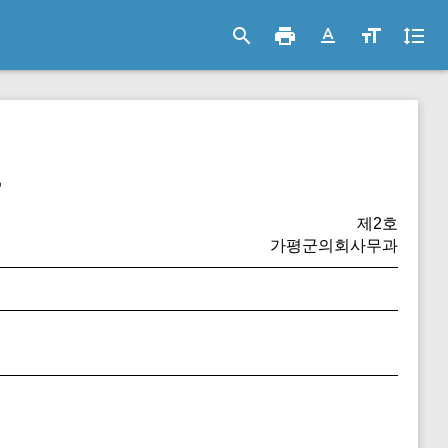
search
print
text_format
format_size
format_line_spacing
록
제2호
가평군의회사무과