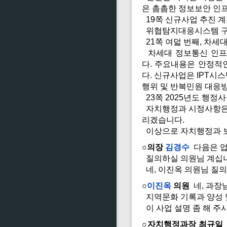
은 촘촘한 정보보안 인프
19쪽 신규사업 추진 
위협탐지대응시스템 구입은 백
21쪽 여덟 번째, 차세
차세대 정보통신 인프라
다. 주요내용은 안정적
다. 신규사업은 IPT시
행위 및 반복민원 대응
23쪽 2025년도 행정
자치행정과 시정사항은 7
리겠습니다.
이상으로 자치행정과 보
○의장
김경수
다음은 업
질의하실 의원님 계십
네, 이진옥 의원님 질
○
이진옥
의원
네, 과장
지역문화 기록과 양성 
이 사업 설명 좀 해 주
○자치행정과장 최규일