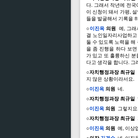
다. 그래서 작년에 전국
이 신청이 돼서 가평, 
들을 발굴해서 기록을 
○
이진옥
의원
예, 그래
결 노인일자리사업하고 
둘 수 있도록 노력을 해
을 좀 진행을 하다 보면
가 있고 또 훌륭하신 분
다고 생각을 합니다. 그
○자치행정과장 최규일
지 않은 상황이라서요.
○
이진옥
의원
네.
○자치행정과장 최규일
○
이진옥
의원
그렇지요
○자치행정과장 최규일
○
이진옥
의원
예, 이상