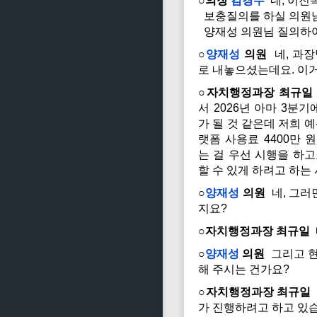
○의장
김경수
네, 이진
보충질의를 하실 의원님
양재성 의원님 질의하여
○
양재성
의원
네, 과장
로 내놓으셨는데요. 이
○자치행정과장 최규일
서 2026년 아마 3분
가 될 것 같은데 저희 
랫폼 사용료 4400만
는 걸 우선 시행을 하
할 수 있게 하려고 하는
○
양재성
의원
네, 그러
지요?
○자치행정과장 최규일
○
양재성
의원
그리고 현
해 주시는 건가요?
○자치행정과장 최규일
가 진행하려고 하고 있