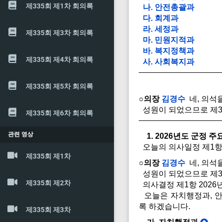
제335회 제1차 회의록
나. 안전총괄과
다. 회계과
라. 세정과
제335회 제3차 회의록
마. 민원지적과
바. 복지정책과
제335회 제4차 회의록
사. 사회복지과
제335회 제5차 회의록
○의장
김경수
네, 의석
성원이 되었으므로 제3
제335회 제6차 회의록
관련 영상
1. 2026년도 군정 
오늘의 의사일정 제1항
제335회 제1차
○의장
김경수
네, 의석
성원이 되었으므로 제3
제335회 제2차
의사결정 제1항 2026
오늘은 자치행정과, 안
록 하겠습니다.
제335회 제3차