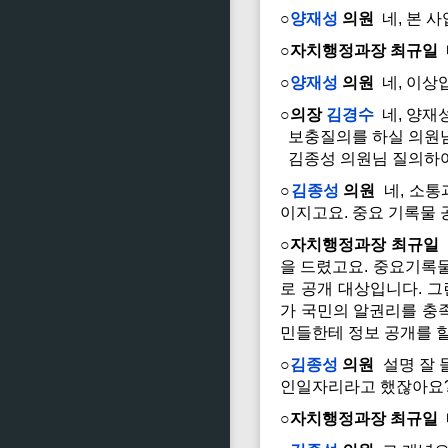
○
양재성
의원
네, 본 
○자치행정과장 최규일
○
양재성
의원
네, 이상
○의장
김경수
네, 양재
보충질의를 하실 의원님
김종성 의원님 질의하여
○
김종성
의원
네, 소통
이지고요. 중요 기록물 
○자치행정과장 최규일
을 드렸고요. 중요기록
로 공개 대상입니다. 그
가 국민의 알권리를 충
민들한테 정보 공개를 할
○
김종성
의원
설명 잘 
인일자리라고 했잖아요
○자치행정과장 최규일