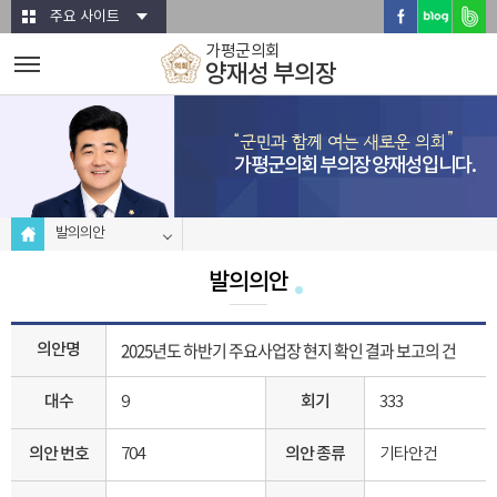
본문바로가기
주요 사이트
가평군의회
양재성 부의장
가평군의회 부의장 양재성입니다.
발의의안
발의의안
2025년도 하반기 주요사업장 현지 확인 결과 보고의 건
의안명
대수
9
회기
333
의안 번호
704
의안 종류
기타안건