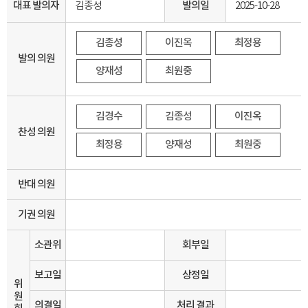
대표 발의자
김종성
발의일
2025-10-28
김종성
이진옥
최정용
발의 의원
양재성
최원중
김경수
김종성
이진옥
찬성 의원
최정용
양재성
최원중
반대 의원
기권 의원
소관위
회부일
보고일
상정일
위
원
의결일
처리 결과