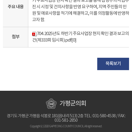
기 주요사업장 현지 확인 결과 보고를 통해 집행부의 사업추
주요 내용
진 시 시정 및 건의사항을 반영 요구하여, 지역 주민들의 민
원 및 애로사항을 적기에 해결하고, 이를 의정활동에 반영하
고자 함.
704. 2025년도 하반기 주요사업장 현지 확인 결과 보고의
첨부
건(제333회 임시회).pdf
[0]
목록보기
가평군의회
경기도 가평군 가평읍 석봉로 181(읍내리 513) 2층 TEL : 031-580-4538 / FAX :
031-581-2850
Copyright (c) 2020 GAPYEONG COUNTY COUNCIL.All right reserved.