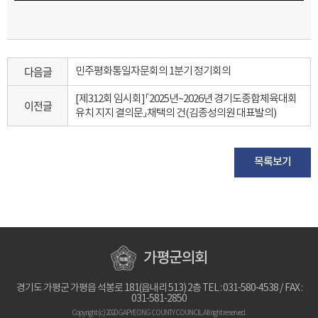
다음글
민주평화통일자문회의 1분기 정기회의
[제312회 임시회] 「2025년~2026년 경기도종합체육대회
이전글
유치 지지 결의문」 채택의 건(김종성의원 대표발의)
목록보기
가평군의회
경기도 가평군 가평읍 석봉로 181(읍내리 513) 2층 TEL : 031-580-4538 / FAX :
031-581-2850
Copyright (c) 2020 GAPYEONG COUNTY COUNCIL.All right reserved.