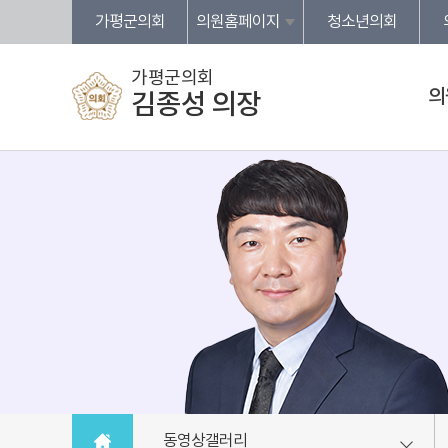
본문바로가기
가평군의회
의원홈페이지
청소년의회
가평군의회
의
김종성 의장
동영상갤러리