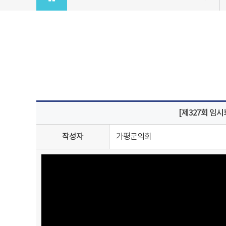
[제327회 임
작성자
가평군의회