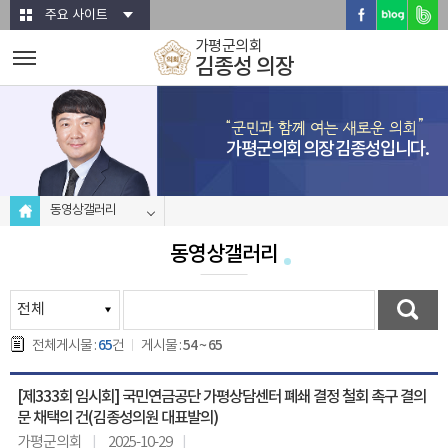
본문바로가기
주요 사이트
가평군의회
김종성 의장
가평군의회 의장 김종성입니다.
동영상갤러리
동영상갤러리
65
54 ~ 65
전체게시물 :
건
게시물 :
[제333회 임시회] 국민연금공단 가평상담센터 폐쇄 결정 철회 촉구 결의
문 채택의 건(김종성의원 대표발의)
가평군의회
2025-10-29