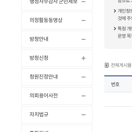
항으로
행정사무감사 군민제보
개인정보
것에 주
의정활동동영상
특정 개
운영 목
방청안내
방청신청
전체게시물 
청원진정안내
번호
의회용어사전
자치법규