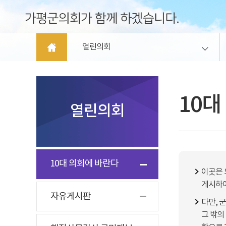
열린의회
10대
열린의회
10대 의회에 바란다
이곳은 
게시하여
자유게시판
다만, 
그 밖의