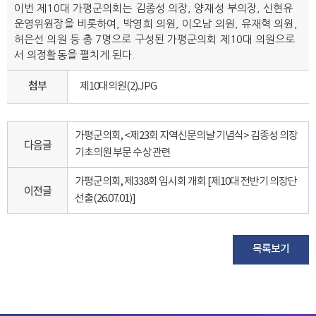
이번 제10대 가평군의회는 김종성 의장, 양재성 부의장, 신현유
운영위원장을 비롯하여, 박영희 의원, 이오남 의원, 유재혁 의원,
허은선 의원 등 총 7명으로 구성된 가평군의회 제10대 의원으로
서 의정활동을 펼치게 된다.
첨부
제10대의원(2).JPG
가평군의회, <제23회 지역신문의날 기념식> 김종성 의장
다음글
기초의원 부문 수상 관련
가평군의회, 제338회 임시회 개회 [제10대 전반기 의장단
이전글
선출(26.07.01)]
목록보기