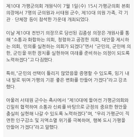
제10대 가평군의회 개원식이 7월 1일(수) 15시 가평군의회 본회
의장에서 7명의 군의원과 서태원 군수, 제10대 의원 가족, 각 기
관ㆍ단체장 등이 참석한 가운데 개최되었다.
이날 제10대 전반기 의장으로 당선된 김종성 의장은 개원사를 통
해 “소통과 화합하는 의회, 청렴하고 공정한 의회, 대안을 제시하
는 의회, 민의를 실천하는 의회가 되겠다”면서 “군민의, 군민에 의
한, 군민을 위한 정치를 실현하여 미래를 준비하는 의정이 되도록
노력하겠다”고 다짐했다.
특히,“군민의 선택이 틀리지 않았음을 증명할 수 있도록, 임기 내
내 발로 뛰며 가평의 기분 좋은 변화를 만들어 가겠다”라고 강조
했다.
아울러 서태원 군수는 축사에서 “제10대에 들어선 가평군의회와
긴밀히 협력하여 소통과 신뢰를 바탕으로 군정의 중요한 현안을
충실히 실현해 나갈 수 있도록 노력하겠다”며, “우리 가평군이 직
면한 인구감소 및 지역소멸 위기를 극복하여, 행복 도시 가평을
만들어 가겠다”라고 말했다.