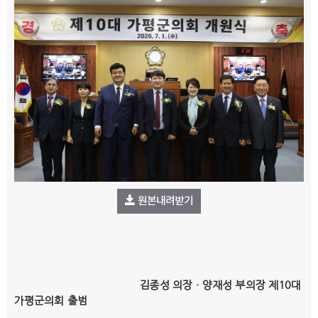
원본내려받기
김종성 의장ㆍ양재성 부의장 제
10
대
가평군의회 출범