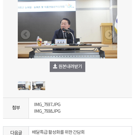
원본내려받기
IMG_7937.JPG
첨부
IMG_7938.JPG
다음글
배달특급 활성화를 위한 간담회