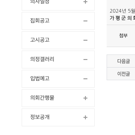
의사일정
2024년 5월
가 평 군 의 
집회공고
첨부
고시공고
의정갤러리
다음글
이전글
입법예고
의회간행물
정보공개